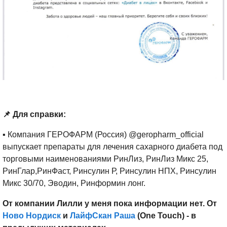
📌 Для справки:
▪ Компания ГЕРОФАРМ (Россия) @geropharm_official
выпускает препараты для лечения сахарного диабета под
торговыми наименованиями РинЛиз, РинЛиз Микс 25,
РинГлар,РинФаст, Ринсулин Р, Ринсулин НПХ, Ринсулин
Микс 30/70, Эводин, Ринформин лонг.
От компании Лилли у меня пока информации нет. От
Ново Нордиск
и
ЛайфСкан Раша
(One Touch) - в