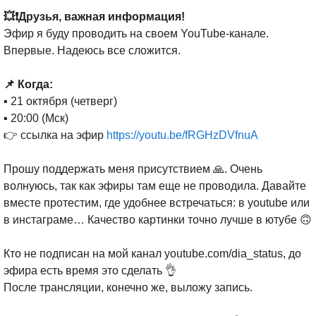
💥❗Друзья, важная информация!
Эфир я буду проводить на своем YouTube-канале.
Впервые. Надеюсь все сложится.
⠀
📌 Когда:
▪️ 21 октября (четверг)
▪️ 20:00 (Мск)
👉 ссылка на эфир
https://youtu.be/fRGHzDVfnuA
⠀
Прошу поддержать меня присутствием 🙏. Очень
волнуюсь, так как эфиры там еще не проводила. Давайте
вместе протестим, где удобнее встречаться: в youtube или
в инстаграме… Качество картинки точно лучше в ютубе 🙃
⠀
Кто не подписан на мой канал youtube.com/dia_status, до
эфира есть время это сделать 👌
После трансляции, конечно же, выложу запись.
⠀